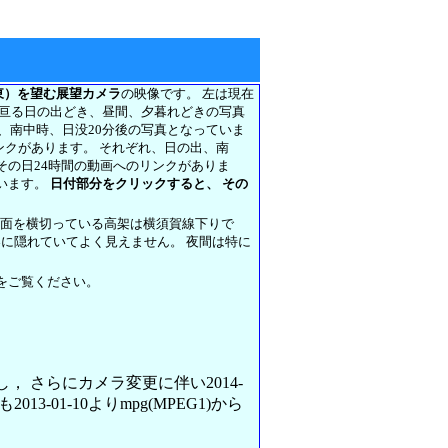
東）を望む展望カメラ
の映像です。 左は現在
に亘る日の出どき、昼間、夕暮れどきの写真
前、南中時、日没20分後の写真となっていま
リンクがあります。 それぞれ、日の出、南
その日24時間の動画へのリンクがありま
います。
日付部分をクリックすると、 その
正面を横切っている高架は横須賀線下りで
架に隠れていてよく見えません。 夜間は特に
をご覧ください。
変更し， さらにカメラ変更に伴い2014-
013-01-10よりmpg(MPEG1)から