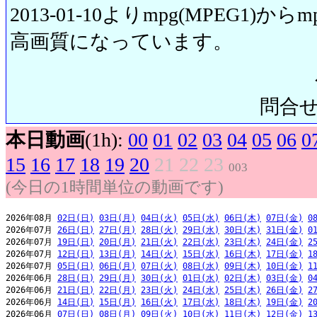
2013-01-10よりmpg(MPEG1)から
高画質になっています。
問合せ先:
本日動画
(1h):
00
01
02
03
04
05
06
0
15
16
17
18
19
20
21
22
23
003
(今日の1時間単位の動画です)
2026年08月 
02日(日)
03日(月)
04日(火)
05日(水)
06日(木)
07日(金)
0
2026年07月 
26日(日)
27日(月)
28日(火)
29日(水)
30日(木)
31日(金)
0
2026年07月 
19日(日)
20日(月)
21日(火)
22日(水)
23日(木)
24日(金)
2
2026年07月 
12日(日)
13日(月)
14日(火)
15日(水)
16日(木)
17日(金)
1
2026年07月 
05日(日)
06日(月)
07日(火)
08日(水)
09日(木)
10日(金)
1
2026年06月 
28日(日)
29日(月)
30日(火)
01日(水)
02日(木)
03日(金)
0
2026年06月 
21日(日)
22日(月)
23日(火)
24日(水)
25日(木)
26日(金)
2
2026年06月 
14日(日)
15日(月)
16日(火)
17日(水)
18日(木)
19日(金)
2
2026年06月 
07日(日)
08日(月)
09日(火)
10日(水)
11日(木)
12日(金)
1