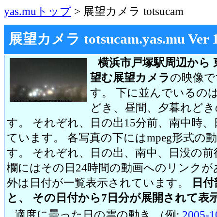
yas.muトップ
> 展望カメラ totsucam
展望カメラ totsucam.yas.mu Ver 1.2
横浜市戸塚駅周辺から 
望む展望カメラ
の映像で
す。 下に並んでいるのは
どき、昼間、夕暮れどき
す。 それぞれ、日の出15分前、南中時、
ています。 各写真の下にはmpeg形式
す。 それぞれ、日の出、南中、日没の前
欄にはその日24時間の動画へのリンク
外は日付が一覧表示されています。
日付
と、 その日付から7日分が展開されて表
適度に曇った日の雲の動き （例:
2005-1