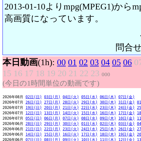
2013-01-10よりmpg(MPEG1)から
高画質になっています。
問合せ先:
本日動画
(1h):
00
01
02
03
04
05
06
0
15
16
17
18
19
20
21
22
23
000
(今日の1時間単位の動画です)
2026年08月 
02日(日)
03日(月)
04日(火)
05日(水)
06日(木)
07日(金)
2026年07月 
26日(日)
27日(月)
28日(火)
29日(水)
30日(木)
31日(金)
0
2026年07月 
19日(日)
20日(月)
21日(火)
22日(水)
23日(木)
24日(金)
2
2026年07月 
12日(日)
13日(月)
14日(火)
15日(水)
16日(木)
17日(金)
1
2026年07月 
05日(日)
06日(月)
07日(火)
08日(水)
09日(木)
10日(金)
1
2026年06月 
28日(日)
29日(月)
30日(火)
01日(水)
02日(木)
03日(金)
0
2026年06月 
21日(日)
22日(月)
23日(火)
24日(水)
25日(木)
26日(金)
2
2026年06月 
14日(日)
15日(月)
16日(火)
17日(水)
18日(木)
19日(金)
2
2026年06月 
07日(日)
08日(月)
09日(火)
10日(水)
11日(木)
12日(金)
1