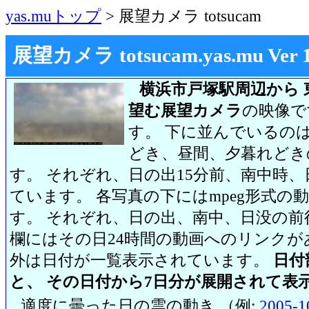
yas.muトップ
> 展望カメラ totsucam
展望カメラ totsucam.yas.mu Ver 1.2
横浜市戸塚駅周辺から 
望む展望カメラ
の映像で
す。 下に並んでいるのは
どき、昼間、夕暮れどき
す。 それぞれ、日の出15分前、南中時、
ています。 各写真の下にはmpeg形式
す。 それぞれ、日の出、南中、日没の前
欄にはその日24時間の動画へのリンク
外は日付が一覧表示されています。
日付
と、 その日付から7日分が展開されて表
適度に曇った日の雲の動き （例:
2005-1