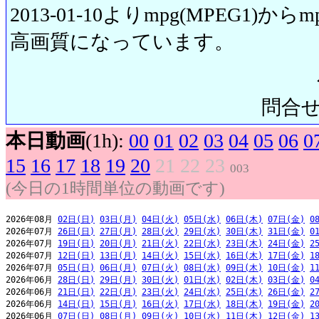
2013-01-10よりmpg(MPEG1)から
高画質になっています。
問合せ先:
本日動画
(1h):
00
01
02
03
04
05
06
0
15
16
17
18
19
20
21
22
23
003
(今日の1時間単位の動画です)
2026年08月 
02日(日)
03日(月)
04日(火)
05日(水)
06日(木)
07日(金)
0
2026年07月 
26日(日)
27日(月)
28日(火)
29日(水)
30日(木)
31日(金)
0
2026年07月 
19日(日)
20日(月)
21日(火)
22日(水)
23日(木)
24日(金)
2
2026年07月 
12日(日)
13日(月)
14日(火)
15日(水)
16日(木)
17日(金)
1
2026年07月 
05日(日)
06日(月)
07日(火)
08日(水)
09日(木)
10日(金)
1
2026年06月 
28日(日)
29日(月)
30日(火)
01日(水)
02日(木)
03日(金)
0
2026年06月 
21日(日)
22日(月)
23日(火)
24日(水)
25日(木)
26日(金)
2
2026年06月 
14日(日)
15日(月)
16日(火)
17日(水)
18日(木)
19日(金)
2
2026年06月 
07日(日)
08日(月)
09日(火)
10日(水)
11日(木)
12日(金)
1