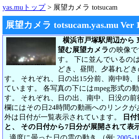
yas.muトップ
> 展望カメラ totsucam
展望カメラ totsucam.yas.mu Ver 1.2
横浜市戸塚駅周辺から 
望む展望カメラ
の映像で
す。 下に並んでいるのは
どき、昼間、夕暮れどき
す。 それぞれ、日の出15分前、南中時、
ています。 各写真の下にはmpeg形式
す。 それぞれ、日の出、南中、日没の前
欄にはその日24時間の動画へのリンク
外は日付が一覧表示されています。
日付
と、 その日付から7日分が展開されて表
適度に曇った日の雲の動き （例:
2005-1