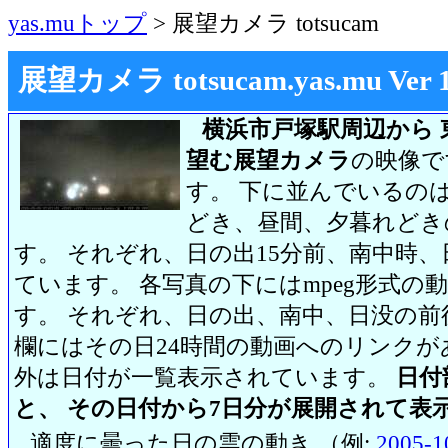
yas.muトップ
> 展望カメラ totsucam
展望カメラ totsucam.yas.mu Ver 1.2
横浜市戸塚駅周辺から 
望む展望カメラ
の映像で
す。 下に並んでいるのは
どき、昼間、夕暮れどき
す。 それぞれ、日の出15分前、南中時、
ています。 各写真の下にはmpeg形式
す。 それぞれ、日の出、南中、日没の前
欄にはその日24時間の動画へのリンク
外は日付が一覧表示されています。
日付
と、 その日付から7日分が展開されて表
適度に曇った日の雲の動き （例:
2005-1