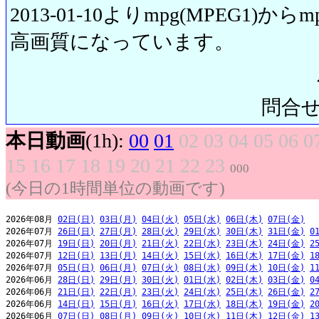
2013-01-10よりmpg(MPEG1)から
高画質になっています。
問合せ先:
本日動画
(1h):
00
01
02
03
04
05
06
0
15
16
17
18
19
20
21
22
23
000
(今日の1時間単位の動画です)
2026年08月 
02日(日)
03日(月)
04日(火)
05日(水)
06日(木)
07日(金)
2026年07月 
26日(日)
27日(月)
28日(火)
29日(水)
30日(木)
31日(金)
0
2026年07月 
19日(日)
20日(月)
21日(火)
22日(水)
23日(木)
24日(金)
2
2026年07月 
12日(日)
13日(月)
14日(火)
15日(水)
16日(木)
17日(金)
1
2026年07月 
05日(日)
06日(月)
07日(火)
08日(水)
09日(木)
10日(金)
1
2026年06月 
28日(日)
29日(月)
30日(火)
01日(水)
02日(木)
03日(金)
0
2026年06月 
21日(日)
22日(月)
23日(火)
24日(水)
25日(木)
26日(金)
2
2026年06月 
14日(日)
15日(月)
16日(火)
17日(水)
18日(木)
19日(金)
2
2026年06月 
07日(日)
08日(月)
09日(火)
10日(水)
11日(木)
12日(金)
1