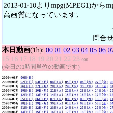
2013-01-10よりmpg(MPEG1)から
高画質になっています。
問合せ先:
本日動画
(1h):
00
01
02
03
04
05
06
0
15
16
17
18
19
20
21
22
23
000
(今日の1時間単位の動画です)
2026年08月 
09日(日)
2026年08月 
02日(日)
03日(月)
04日(火)
05日(水)
06日(木)
07日(金)
0
2026年07月 
26日(日)
27日(月)
28日(火)
29日(水)
30日(木)
31日(金)
0
2026年07月 
19日(日)
20日(月)
21日(火)
22日(水)
23日(木)
24日(金)
2
2026年07月 
12日(日)
13日(月)
14日(火)
15日(水)
16日(木)
17日(金)
1
2026年07月 
05日(日)
06日(月)
07日(火)
08日(水)
09日(木)
10日(金)
1
2026年06月 
28日(日)
29日(月)
30日(火)
01日(水)
02日(木)
03日(金)
0
2026年06月 
21日(日)
22日(月)
23日(火)
24日(水)
25日(木)
26日(金)
2
2026年06月 
14日(日)
15日(月)
16日(火)
17日(水)
18日(木)
19日(金)
2