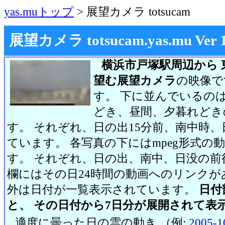
yas.muトップ
> 展望カメラ totsucam
展望カメラ totsucam.yas.mu Ver 1.2
横浜市戸塚駅周辺から 
望む展望カメラ
の映像で
す。 下に並んでいるのは
どき、昼間、夕暮れどき
す。 それぞれ、日の出15分前、南中時、
ています。 各写真の下にはmpeg形式
す。 それぞれ、日の出、南中、日没の前
欄にはその日24時間の動画へのリンク
外は日付が一覧表示されています。
日付
と、 その日付から7日分が展開されて表
適度に曇った日の雲の動き （例:
2005-1