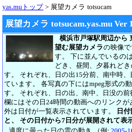
yas.muトップ
> 展望カメラ totsucam
展望カメラ totsucam.yas.mu Ver 1.2
横浜市戸塚駅周辺から 
望む展望カメラ
の映像で
す。 下に並んでいるのは
どき、昼間、夕暮れどき
す。 それぞれ、日の出15分前、南中時、
ています。 各写真の下にはmpeg形式
す。 それぞれ、日の出、南中、日没の前
欄にはその日24時間の動画へのリンク
外は日付が一覧表示されています。
日付
と、 その日付から7日分が展開されて表
適度に曇った日の雲の動き （例:
2005-1