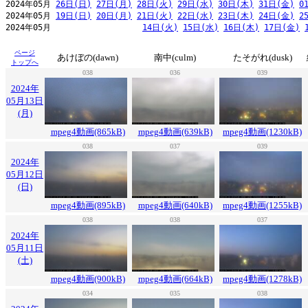
2024年05月 
26日(日)
27日(月)
28日(火)
29日(水)
30日(木)
31日(金)
0
2024年05月 
19日(日)
20日(月)
21日(火)
22日(水)
23日(木)
24日(金)
2
2024年05月                   
14日(火)
15日(水)
16日(木)
17日(金)
ページ
あけぼの(dawn)
南中(culm)
たそがれ(dusk)
トップへ
038
036
039
2024年
05月13日
(月)
mpeg4動画(865kB)
mpeg4動画(639kB)
mpeg4動画(1230kB)
038
037
039
2024年
05月12日
(日)
mpeg4動画(895kB)
mpeg4動画(640kB)
mpeg4動画(1255kB)
038
038
037
2024年
05月11日
(土)
mpeg4動画(900kB)
mpeg4動画(664kB)
mpeg4動画(1278kB)
034
035
038