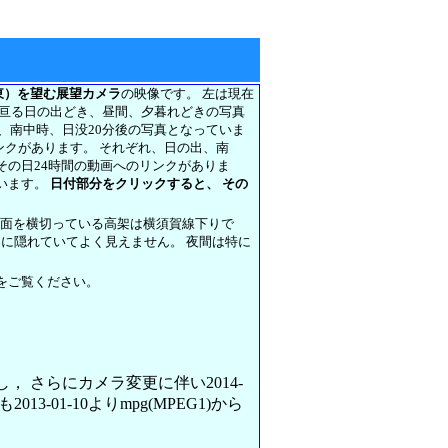
東）を望む展望カメラ
の映像です。 左は現在
に亘る日の出どき、昼間、夕暮れどきの写真
前、南中時、日没20分後の写真となっていま
リンクがあります。 それぞれ、日の出、南
その日24時間の動画へのリンクがありま
います。
日付部分をクリックすると、 その
正面を横切っている高架は横須賀線下りで
架に隠れていてよく見えません。 夜間は特に
をご覧ください。
変更し， さらにカメラ変更に伴い2014-
013-01-10よりmpg(MPEG1)から