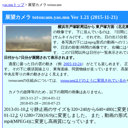
yas.muトップ
> 展望カメラ totsucam
展望カメラ totsucam.yas.mu Ver 1.21 (2015-11-21)
横浜市戸塚駅周辺から 東戸塚方面（北北
の映像です。 下に並んでいるのは、 7日間
(サムネイル)です。 それぞれ、日の出15分
す。 各写真の下にはmpeg形式の動画への
中、日没の前後1時間の画像です。 右欄には
す。
この7日間以外は日付が一覧表示されて
日付から7日分が展開されて表示されます。
適度に曇った日の雲の動き （例:
2005-10-24
） がとても楽しめます。 
す。 その下に横須賀線上り、東海道線、同貨物線が走っていますが、 高
中央左寄りの車の動きがよく見えます。
totsucamの仕組みについては、
totsucamはどのように実現されているか
カメラの故障等のため，以下の期間の画像はありません。
2013-11-27～2014-01-12
2018-05-28～2018-07-25
2013-01-10より静止画のサイズを320×240から640×480に
01-12より1280×720(16:9)に変更しました。 また，動画の形式も2
mp4(MPEG4)に変更し高画質になっています。