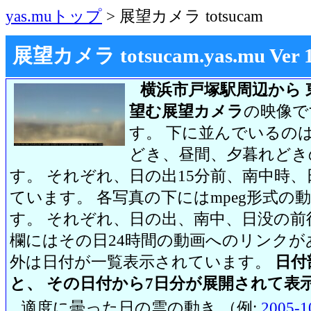
yas.muトップ
> 展望カメラ totsucam
展望カメラ totsucam.yas.mu Ver 1.2
横浜市戸塚駅周辺から 
望む展望カメラ
の映像で
す。 下に並んでいるのは
どき、昼間、夕暮れどき
す。 それぞれ、日の出15分前、南中時、
ています。 各写真の下にはmpeg形式
す。 それぞれ、日の出、南中、日没の前
欄にはその日24時間の動画へのリンク
外は日付が一覧表示されています。
日付
と、 その日付から7日分が展開されて表
適度に曇った日の雲の動き （例:
2005-1