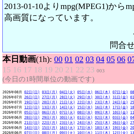
2013-01-10よりmpg(MPEG1)から
高画質になっています。
問合せ先:
本日動画
(1h):
00
01
02
03
04
05
06
0
15
16
17
18
19
20
21
22
23
003
(今日の1時間単位の動画です)
2026年08月 
02日(日)
03日(月)
04日(火)
05日(水)
06日(木)
07日(金)
0
2026年07月 
26日(日)
27日(月)
28日(火)
29日(水)
30日(木)
31日(金)
0
2026年07月 
19日(日)
20日(月)
21日(火)
22日(水)
23日(木)
24日(金)
2
2026年07月 
12日(日)
13日(月)
14日(火)
15日(水)
16日(木)
17日(金)
1
2026年07月 
05日(日)
06日(月)
07日(火)
08日(水)
09日(木)
10日(金)
1
2026年06月 
28日(日)
29日(月)
30日(火)
01日(水)
02日(木)
03日(金)
0
2026年06月 
21日(日)
22日(月)
23日(火)
24日(水)
25日(木)
26日(金)
2
2026年06月 
14日(日)
15日(月)
16日(火)
17日(水)
18日(木)
19日(金)
2
2026年06月 
07日(日)
08日(月)
09日(火)
10日(水)
11日(木)
12日(金)
1