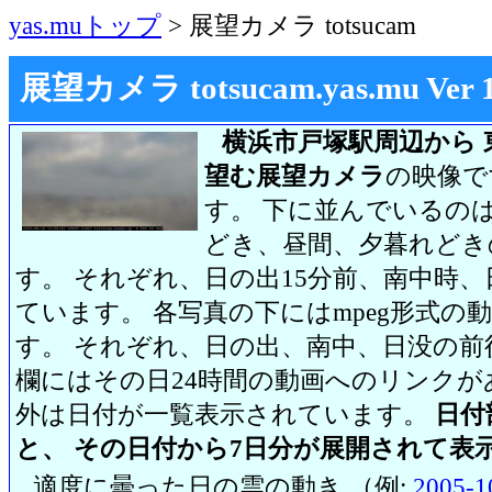
yas.muトップ
> 展望カメラ totsucam
展望カメラ totsucam.yas.mu Ver 1.2
横浜市戸塚駅周辺から 
望む展望カメラ
の映像で
す。 下に並んでいるのは
どき、昼間、夕暮れどき
す。 それぞれ、日の出15分前、南中時、
ています。 各写真の下にはmpeg形式
す。 それぞれ、日の出、南中、日没の前
欄にはその日24時間の動画へのリンク
外は日付が一覧表示されています。
日付
と、 その日付から7日分が展開されて表
適度に曇った日の雲の動き （例:
2005-1