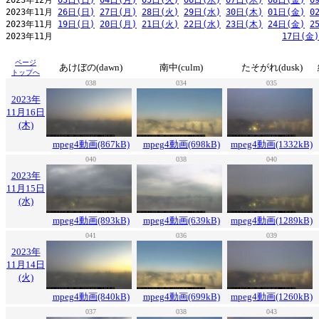
2023年12月 
03日(日)
04日(月)
05日(火)
06日(水)
07日(木)
08日(金)
0
2023年11月 
26日(日)
27日(月)
28日(火)
29日(水)
30日(木)
01日(金)
0
2023年11月 
19日(日)
20日(月)
21日(火)
22日(水)
23日(木)
24日(金)
2
2023年11月                                              
17日(金)
ページ
あけぼの(dawn)
南中(culm)
たそがれ(dusk)
トップへ
038
034
035
2023年
11月16日
(木)
mpeg4動画(867kB)
mpeg4動画(698kB)
mpeg4動画(1332kB)
040
038
040
2023年
11月15日
(水)
mpeg4動画(893kB)
mpeg4動画(639kB)
mpeg4動画(1289kB)
041
036
039
2023年
11月14日
(火)
mpeg4動画(840kB)
mpeg4動画(699kB)
mpeg4動画(1260kB)
037
038
043