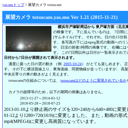
yas.muトップ
> 展望カメラ totsucam
展望カメラ totsucam.yas.mu Ver 1.21 (2015-11-21)
横浜市戸塚駅周辺から 東戸塚方面（北北
の映像です。 下に並んでいるのは、 7日間
(サムネイル)です。 それぞれ、日の出15分
す。 各写真の下にはmpeg形式の動画への
中、日没の前後1時間の画像です。 右欄には
す。
この7日間以外は日付が一覧表示されて
日付から7日分が展開されて表示されます。
適度に曇った日の雲の動き （例:
2005-10-24
） がとても楽しめます。 
す。 その下に横須賀線上り、東海道線、同貨物線が走っていますが、 高
中央左寄りの車の動きがよく見えます。
totsucamの仕組みについては、
totsucamはどのように実現されているか
カメラの故障等のため，以下の期間の画像はありません。
2013-11-27～2014-01-12
2018-05-28～2018-07-25
2013-01-10より静止画のサイズを320×240から640×480に
01-12より1280×720(16:9)に変更しました。 また，動画の形式も2
mp4(MPEG4)に変更し高画質になっています。