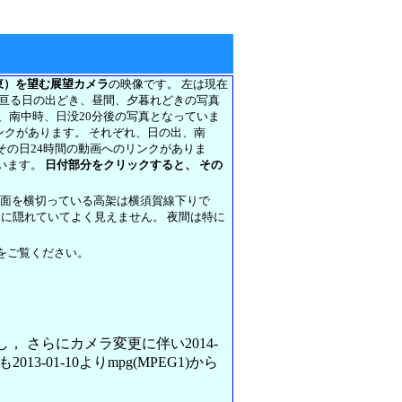
東）を望む展望カメラ
の映像です。 左は現在
に亘る日の出どき、昼間、夕暮れどきの写真
前、南中時、日没20分後の写真となっていま
リンクがあります。 それぞれ、日の出、南
その日24時間の動画へのリンクがありま
います。
日付部分をクリックすると、 その
正面を横切っている高架は横須賀線下りで
架に隠れていてよく見えません。 夜間は特に
をご覧ください。
変更し， さらにカメラ変更に伴い2014-
013-01-10よりmpg(MPEG1)から