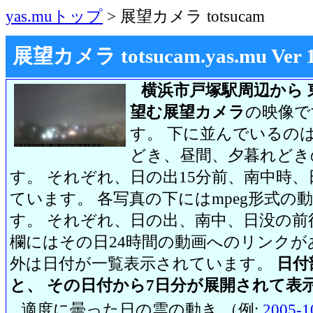
yas.muトップ
> 展望カメラ totsucam
展望カメラ totsucam.yas.mu Ver 1.2
横浜市戸塚駅周辺から 
望む展望カメラ
の映像で
す。 下に並んでいるのは
どき、昼間、夕暮れどき
す。 それぞれ、日の出15分前、南中時、
ています。 各写真の下にはmpeg形式
す。 それぞれ、日の出、南中、日没の前
欄にはその日24時間の動画へのリンク
外は日付が一覧表示されています。
日付
と、 その日付から7日分が展開されて表
適度に曇った日の雲の動き （例:
2005-1