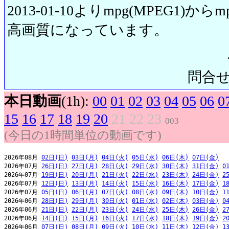
2013-01-10よりmpg(MPEG1)から
高画質になっています。
問合せ先:
本日動画
(1h):
00
01
02
03
04
05
06
0
15
16
17
18
19
20
21
22
23
003
(今日の1時間単位の動画です)
2026年08月 
02日(日)
03日(月)
04日(火)
05日(水)
06日(木)
07日(金)
2026年07月 
26日(日)
27日(月)
28日(火)
29日(水)
30日(木)
31日(金)
0
2026年07月 
19日(日)
20日(月)
21日(火)
22日(水)
23日(木)
24日(金)
2
2026年07月 
12日(日)
13日(月)
14日(火)
15日(水)
16日(木)
17日(金)
1
2026年07月 
05日(日)
06日(月)
07日(火)
08日(水)
09日(木)
10日(金)
1
2026年06月 
28日(日)
29日(月)
30日(火)
01日(水)
02日(木)
03日(金)
0
2026年06月 
21日(日)
22日(月)
23日(火)
24日(水)
25日(木)
26日(金)
2
2026年06月 
14日(日)
15日(月)
16日(火)
17日(水)
18日(木)
19日(金)
2
2026年06月 
07日(日)
08日(月)
09日(火)
10日(水)
11日(木)
12日(金)
1