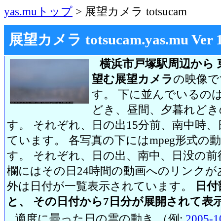
yas.muトップ
> 展望カメラ totsucam
展望カメラ totsucam.yas.mu Ver 1.2
横浜市戸塚駅周辺から 
望む展望カメラ
の映像で
す。 下に並んでいるのは
どき、昼間、夕暮れどき
す。 それぞれ、日の出15分前、南中時、
ています。 各写真の下にはmpeg形式
す。 それぞれ、日の出、南中、日没の前
欄にはその日24時間の動画へのリンク
外は日付が一覧表示されています。
日付
と、 その日付から7日分が展開されて表
適度に曇った日の雲の動き （例:
2005-1