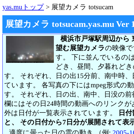
yas.muトップ
> 展望カメラ totsucam
展望カメラ totsucam.yas.mu Ver 1.2
横浜市戸塚駅周辺から 
望む展望カメラ
の映像で
す。 下に並んでいるのは
どき、昼間、夕暮れどき
す。 それぞれ、日の出15分前、南中時、
ています。 各写真の下にはmpeg形式
す。 それぞれ、日の出、南中、日没の前
欄にはその日24時間の動画へのリンク
外は日付が一覧表示されています。
日付
と、 その日付から7日分が展開されて表
適度に曇った日の雲の動き （例:
2005-1