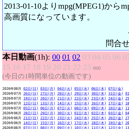
2013-01-10よりmpg(MPEG1)から
高画質になっています。
問合せ先:
本日動画
(1h):
00
01
02
03
04
05
06
0
15
16
17
18
19
20
21
22
23
000
(今日の1時間単位の動画です)
2026年08月 
02日(日)
03日(月)
04日(火)
05日(水)
06日(木)
07日(金)
2026年07月 
26日(日)
27日(月)
28日(火)
29日(水)
30日(木)
31日(金)
0
2026年07月 
19日(日)
20日(月)
21日(火)
22日(水)
23日(木)
24日(金)
2
2026年07月 
12日(日)
13日(月)
14日(火)
15日(水)
16日(木)
17日(金)
1
2026年07月 
05日(日)
06日(月)
07日(火)
08日(水)
09日(木)
10日(金)
1
2026年06月 
28日(日)
29日(月)
30日(火)
01日(水)
02日(木)
03日(金)
0
2026年06月 
21日(日)
22日(月)
23日(火)
24日(水)
25日(木)
26日(金)
2
2026年06月 
14日(日)
15日(月)
16日(火)
17日(水)
18日(木)
19日(金)
2
2026年06月 
07日(日)
08日(月)
09日(火)
10日(水)
11日(木)
12日(金)
1