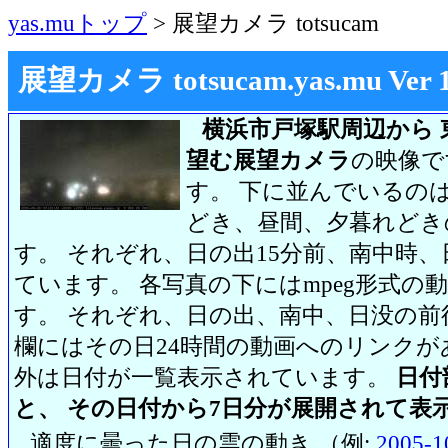
yas.muトップ
> 展望カメラ totsucam
展望カメラ totsucam.yas.mu Ver 1.2
横浜市戸塚駅周辺から 
望む展望カメラ
の映像で
す。 下に並んでいるのは
どき、昼間、夕暮れどき
す。 それぞれ、日の出15分前、南中時、
ています。 各写真の下にはmpeg形式
す。 それぞれ、日の出、南中、日没の前
欄にはその日24時間の動画へのリンク
外は日付が一覧表示されています。
日付
と、 その日付から7日分が展開されて表
適度に曇った日の雲の動き （例:
2005-1