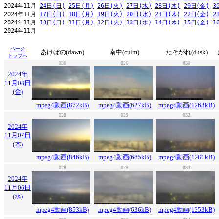
2024年11月 
24日(日)
25日(月)
26日(火)
27日(水)
28日(木)
29日(金)
3
2024年11月 
17日(日)
18日(月)
19日(火)
20日(水)
21日(木)
22日(金)
2
2024年11月 
10日(日)
11日(月)
12日(火)
13日(水)
14日(木)
15日(金)
1
2024年11月                                                     
ページ
あけぼの(dawn)
南中(culm)
たそがれ(dusk)
トップへ
030
026
030
2024年
11月08日
(金)
mpeg4動画(872kB)
mpeg4動画(627kB)
mpeg4動画(1263kB)
028
029
032
2024年
11月07日
(木)
mpeg4動画(846kB)
mpeg4動画(685kB)
mpeg4動画(1281kB)
028
029
033
2024年
11月06日
(水)
mpeg4動画(853kB)
mpeg4動画(636kB)
mpeg4動画(1353kB)