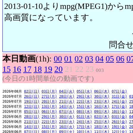
2013-01-10よりmpg(MPEG1)から
高画質になっています。
問合せ先:
本日動画
(1h):
00
01
02
03
04
05
06
0
15
16
17
18
19
20
21
22
23
003
(今日の1時間単位の動画です)
2026年08月 
02日(日)
03日(月)
04日(火)
05日(水)
06日(木)
07日(金)
2026年07月 
26日(日)
27日(月)
28日(火)
29日(水)
30日(木)
31日(金)
0
2026年07月 
19日(日)
20日(月)
21日(火)
22日(水)
23日(木)
24日(金)
2
2026年07月 
12日(日)
13日(月)
14日(火)
15日(水)
16日(木)
17日(金)
1
2026年07月 
05日(日)
06日(月)
07日(火)
08日(水)
09日(木)
10日(金)
1
2026年06月 
28日(日)
29日(月)
30日(火)
01日(水)
02日(木)
03日(金)
0
2026年06月 
21日(日)
22日(月)
23日(火)
24日(水)
25日(木)
26日(金)
2
2026年06月 
14日(日)
15日(月)
16日(火)
17日(水)
18日(木)
19日(金)
2
2026年06月 
07日(日)
08日(月)
09日(火)
10日(水)
11日(木)
12日(金)
1