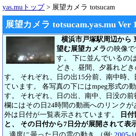
yas.muトップ
> 展望カメラ totsucam
展望カメラ totsucam.yas.mu Ver 1.2
横浜市戸塚駅周辺から 
望む展望カメラ
の映像で
す。 下に並んでいるのは
どき、昼間、夕暮れどき
す。 それぞれ、日の出15分前、南中時、
ています。 各写真の下にはmpeg形式
す。 それぞれ、日の出、南中、日没の前
欄にはその日24時間の動画へのリンク
外は日付が一覧表示されています。
日付
と、 その日付から7日分が展開されて表
適度に曇った日の雲の動き （例:
2005-1