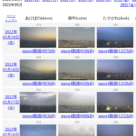
2022年05月                                              
20日(金)
ページ
あけぼの(dawn)
南中(culm)
たそがれ(dusk)
トップへ
074
066
061
2022年
05月19日
(木)
mpeg4動画(897kB)
mpeg4動画(638kB)
mpeg4動画(1337kB)
064
064
058
2022年
05月18日
(水)
mpeg4動画(903kB)
mpeg4動画(659kB)
mpeg4動画(1310kB)
662
059
060
2022年
05月17日
(火)
mpeg4動画(903kB)
mpeg4動画(608kB)
mpeg4動画(1232kB)
053
053
062
2022年
05月16日