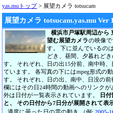
yas.muトップ
> 展望カメラ totsucam
展望カメラ totsucam.yas.mu Ver 1.2
横浜市戸塚駅周辺から 
望む展望カメラ
の映像で
す。 下に並んでいるのは
どき、昼間、夕暮れどき
す。 それぞれ、日の出15分前、南中時、
ています。 各写真の下にはmpeg形式
す。 それぞれ、日の出、南中、日没の前
欄にはその日24時間の動画へのリンク
外は日付が一覧表示されています。
日付
と、 その日付から7日分が展開されて表
適度に曇った日の雲の動き （例:
2005-1