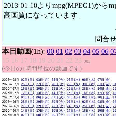
2013-01-10よりmpg(MPEG1)から
高画質になっています。
問合せ先:
本日動画
(1h):
00
01
02
03
04
05
06
0
15
16
17
18
19
20
21
22
23
003
(今日の1時間単位の動画です)
2026年08月 
02日(日)
03日(月)
04日(火)
05日(水)
06日(木)
07日(金)
2026年07月 
26日(日)
27日(月)
28日(火)
29日(水)
30日(木)
31日(金)
0
2026年07月 
19日(日)
20日(月)
21日(火)
22日(水)
23日(木)
24日(金)
2
2026年07月 
12日(日)
13日(月)
14日(火)
15日(水)
16日(木)
17日(金)
1
2026年07月 
05日(日)
06日(月)
07日(火)
08日(水)
09日(木)
10日(金)
1
2026年06月 
28日(日)
29日(月)
30日(火)
01日(水)
02日(木)
03日(金)
0
2026年06月 
21日(日)
22日(月)
23日(火)
24日(水)
25日(木)
26日(金)
2
2026年06月 
14日(日)
15日(月)
16日(火)
17日(水)
18日(木)
19日(金)
2
2026年06月 
07日(日)
08日(月)
09日(火)
10日(水)
11日(木)
12日(金)
1