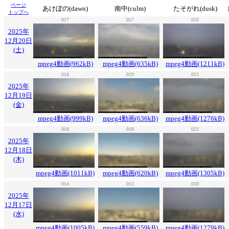
ページ
あけぼの(dawn)
南中(culm)
たそがれ(dusk)
トップへ
017
017
016
2025年
12月20日
(土)
mpeg4動画(962kB)
mpeg4動画(635kB)
mpeg4動画(1211kB)
016
019
015
2025年
12月19日
(金)
mpeg4動画(999kB)
mpeg4動画(636kB)
mpeg4動画(1276kB)
018
018
023
2025年
12月18日
(木)
mpeg4動画(1011kB)
mpeg4動画(620kB)
mpeg4動画(1305kB)
014
013
018
2025年
12月17日
(水)
mpeg4動画(1005kB)
mpeg4動画(559kB)
mpeg4動画(1279kB)