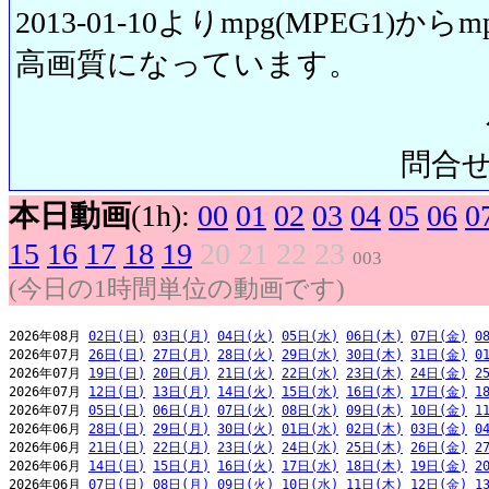
2013-01-10よりmpg(MPEG1)から
高画質になっています。
問合せ先:
本日動画
(1h):
00
01
02
03
04
05
06
0
15
16
17
18
19
20
21
22
23
003
(今日の1時間単位の動画です)
2026年08月 
02日(日)
03日(月)
04日(火)
05日(水)
06日(木)
07日(金)
0
2026年07月 
26日(日)
27日(月)
28日(火)
29日(水)
30日(木)
31日(金)
0
2026年07月 
19日(日)
20日(月)
21日(火)
22日(水)
23日(木)
24日(金)
2
2026年07月 
12日(日)
13日(月)
14日(火)
15日(水)
16日(木)
17日(金)
1
2026年07月 
05日(日)
06日(月)
07日(火)
08日(水)
09日(木)
10日(金)
1
2026年06月 
28日(日)
29日(月)
30日(火)
01日(水)
02日(木)
03日(金)
0
2026年06月 
21日(日)
22日(月)
23日(火)
24日(水)
25日(木)
26日(金)
2
2026年06月 
14日(日)
15日(月)
16日(火)
17日(水)
18日(木)
19日(金)
2
2026年06月 
07日(日)
08日(月)
09日(火)
10日(水)
11日(木)
12日(金)
1