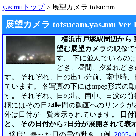
yas.muトップ
> 展望カメラ totsucam
展望カメラ totsucam.yas.mu Ver 1.2
横浜市戸塚駅周辺から 
望む展望カメラ
の映像で
す。 下に並んでいるのは
どき、昼間、夕暮れどき
す。 それぞれ、日の出15分前、南中時、
ています。 各写真の下にはmpeg形式
す。 それぞれ、日の出、南中、日没の前
欄にはその日24時間の動画へのリンク
外は日付が一覧表示されています。
日付
と、 その日付から7日分が展開されて表
適度に曇った日の雲の動き （例:
2005-1