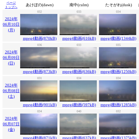
ページ
あけぼの(dawn)
南中(culm)
たそがれ(dusk)
トップへ
032
033
034
2024年
06月10日
(月)
mpeg4動画(870kB)
mpeg4動画(616kB)
mpeg4動画(1344kB)
036
033
035
2024年
06月09日
(日)
mpeg4動画(873kB)
mpeg4動画(636kB)
mpeg4動画(1250kB)
031
034
034
2024年
06月08日
(土)
mpeg4動画(901kB)
mpeg4動画(597kB)
mpeg4動画(1285kB)
034
040
032
2024年
06月07日
(金)
mpeg4動画(871kB)
mpeg4動画(637kB)
mpeg4動画(1375kB)