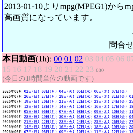
2013-01-10よりmpg(MPEG1)から
高画質になっています。
問合せ先:
本日動画
(1h):
00
01
02
03
04
05
06
0
15
16
17
18
19
20
21
22
23
000
(今日の1時間単位の動画です)
2026年08月 
02日(日)
03日(月)
04日(火)
05日(水)
06日(木)
07日(金)
2026年07月 
26日(日)
27日(月)
28日(火)
29日(水)
30日(木)
31日(金)
0
2026年07月 
19日(日)
20日(月)
21日(火)
22日(水)
23日(木)
24日(金)
2
2026年07月 
12日(日)
13日(月)
14日(火)
15日(水)
16日(木)
17日(金)
1
2026年07月 
05日(日)
06日(月)
07日(火)
08日(水)
09日(木)
10日(金)
1
2026年06月 
28日(日)
29日(月)
30日(火)
01日(水)
02日(木)
03日(金)
0
2026年06月 
21日(日)
22日(月)
23日(火)
24日(水)
25日(木)
26日(金)
2
2026年06月 
14日(日)
15日(月)
16日(火)
17日(水)
18日(木)
19日(金)
2
2026年06月 
07日(日)
08日(月)
09日(火)
10日(水)
11日(木)
12日(金)
1