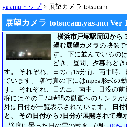
yas.muトップ
> 展望カメラ totsucam
展望カメラ totsucam.yas.mu Ver 1.2
横浜市戸塚駅周辺から 
望む展望カメラ
の映像で
す。 下に並んでいるのは
どき、昼間、夕暮れどき
す。 それぞれ、日の出15分前、南中時、
ています。 各写真の下にはmpeg形式
す。 それぞれ、日の出、南中、日没の前
欄にはその日24時間の動画へのリンク
外は日付が一覧表示されています。
日付
と、 その日付から7日分が展開されて表
適度に曇った日の雲の動き （例:
2005-1