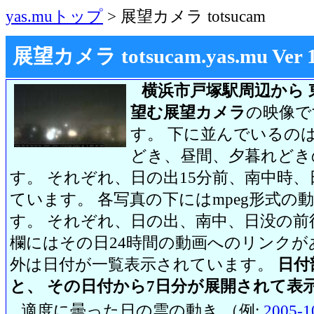
yas.muトップ
> 展望カメラ totsucam
展望カメラ totsucam.yas.mu Ver 1.2
横浜市戸塚駅周辺から 
望む展望カメラ
の映像で
す。 下に並んでいるのは
どき、昼間、夕暮れどき
す。 それぞれ、日の出15分前、南中時、
ています。 各写真の下にはmpeg形式
す。 それぞれ、日の出、南中、日没の前
欄にはその日24時間の動画へのリンク
外は日付が一覧表示されています。
日付
と、 その日付から7日分が展開されて表
適度に曇った日の雲の動き （例:
2005-1