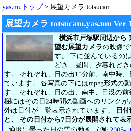
yas.muトップ
> 展望カメラ totsucam
展望カメラ totsucam.yas.mu Ver 1.2
横浜市戸塚駅周辺から 
望む展望カメラ
の映像で
す。 下に並んでいるのは
どき、昼間、夕暮れどき
す。 それぞれ、日の出15分前、南中時、
ています。 各写真の下にはmpeg形式
す。 それぞれ、日の出、南中、日没の前
欄にはその日24時間の動画へのリンク
外は日付が一覧表示されています。
日付
と、 その日付から7日分が展開されて表
適度に曇った日の雲の動き （例:
2005-1