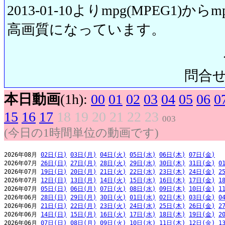
2013-01-10よりmpg(MPEG1)から
高画質になっています。
問合せ先:
本日動画
(1h):
00
01
02
03
04
05
06
0
15
16
17
18
19
20
21
22
23
003
(今日の1時間単位の動画です)
2026年08月 
02日(日)
03日(月)
04日(火)
05日(水)
06日(木)
07日(金)
2026年07月 
26日(日)
27日(月)
28日(火)
29日(水)
30日(木)
31日(金)
0
2026年07月 
19日(日)
20日(月)
21日(火)
22日(水)
23日(木)
24日(金)
2
2026年07月 
12日(日)
13日(月)
14日(火)
15日(水)
16日(木)
17日(金)
1
2026年07月 
05日(日)
06日(月)
07日(火)
08日(水)
09日(木)
10日(金)
1
2026年06月 
28日(日)
29日(月)
30日(火)
01日(水)
02日(木)
03日(金)
0
2026年06月 
21日(日)
22日(月)
23日(火)
24日(水)
25日(木)
26日(金)
2
2026年06月 
14日(日)
15日(月)
16日(火)
17日(水)
18日(木)
19日(金)
2
2026年06月 
07日(日)
08日(月)
09日(火)
10日(水)
11日(木)
12日(金)
1