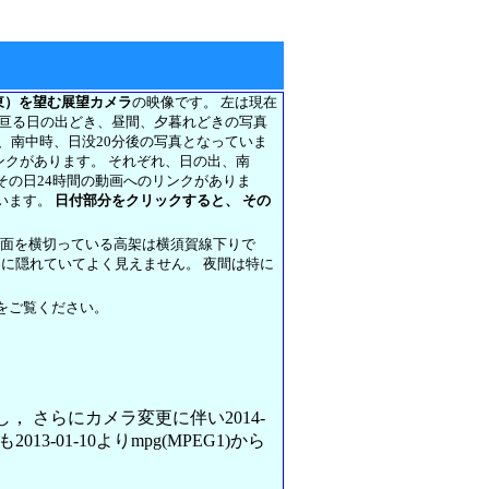
東）を望む展望カメラ
の映像です。 左は現在
に亘る日の出どき、昼間、夕暮れどきの写真
前、南中時、日没20分後の写真となっていま
リンクがあります。 それぞれ、日の出、南
その日24時間の動画へのリンクがありま
います。
日付部分をクリックすると、 その
正面を横切っている高架は横須賀線下りで
架に隠れていてよく見えません。 夜間は特に
をご覧ください。
変更し， さらにカメラ変更に伴い2014-
013-01-10よりmpg(MPEG1)から