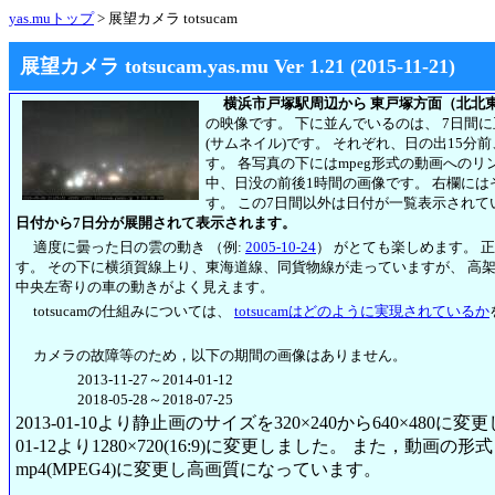
yas.muトップ
> 展望カメラ totsucam
展望カメラ totsucam.yas.mu Ver 1.21 (2015-11-21)
横浜市戸塚駅周辺から 東戸塚方面（北北
の映像です。 下に並んでいるのは、 7日間
(サムネイル)です。 それぞれ、日の出15分
す。 各写真の下にはmpeg形式の動画への
中、日没の前後1時間の画像です。 右欄には
す。
この7日間以外は日付が一覧表示されて
日付から7日分が展開されて表示されます。
適度に曇った日の雲の動き （例:
2005-10-24
） がとても楽しめます。 
す。 その下に横須賀線上り、東海道線、同貨物線が走っていますが、 高
中央左寄りの車の動きがよく見えます。
totsucamの仕組みについては、
totsucamはどのように実現されているか
カメラの故障等のため，以下の期間の画像はありません。
2013-11-27～2014-01-12
2018-05-28～2018-07-25
2013-01-10より静止画のサイズを320×240から640×480に
01-12より1280×720(16:9)に変更しました。 また，動画の形式も2
mp4(MPEG4)に変更し高画質になっています。