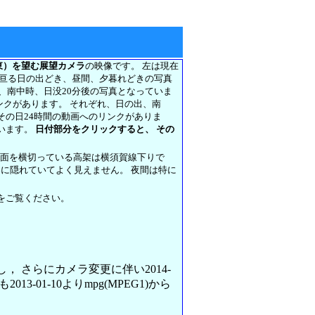
東）を望む展望カメラ
の映像です。 左は現在
に亘る日の出どき、昼間、夕暮れどきの写真
前、南中時、日没20分後の写真となっていま
リンクがあります。 それぞれ、日の出、南
その日24時間の動画へのリンクがありま
います。
日付部分をクリックすると、 その
正面を横切っている高架は横須賀線下りで
架に隠れていてよく見えません。 夜間は特に
をご覧ください。
変更し， さらにカメラ変更に伴い2014-
013-01-10よりmpg(MPEG1)から