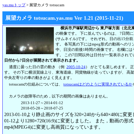
yas.muトップ
> 展望カメラ totsucam
展望カメラ totsucam.yas.mu Ver 1.21 (2015-11-21)
横浜市戸塚駅周辺から 東戸塚方面（北北
の映像です。 下に並んでいるのは、 7日間
(サムネイル)です。 それぞれ、日の出15分
す。 各写真の下にはmpeg形式の動画への
中、日没の前後1時間の画像です。 右欄には
す。
この7日間以外は日付が一覧表示されて
日付から7日分が展開されて表示されます。
適度に曇った日の雲の動き （例:
2005-10-24
） がとても楽しめます。 
す。 その下に横須賀線上り、東海道線、同貨物線が走っていますが、 高
中央左寄りの車の動きがよく見えます。
totsucamの仕組みについては、
totsucamはどのように実現されているか
カメラの故障等のため，以下の期間の画像はありません。
2013-11-27～2014-01-12
2018-05-28～2018-07-25
2013-01-10より静止画のサイズを320×240から640×480に
01-12より1280×720(16:9)に変更しました。 また，動画の形式も2
mp4(MPEG4)に変更し高画質になっています。