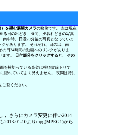
東）を望む展望カメラ
の映像です。 左は現在
に亘る日の出どき、昼間、夕暮れどきの写真
前、南中時、日没20分後の写真となっていま
リンクがあります。 それぞれ、日の出、南
その日24時間の動画へのリンクがありま
います。
日付部分をクリックすると、 その
正面を横切っている高架は横須賀線下りで
架に隠れていてよく見えません。 夜間は特に
をご覧ください。
変更し， さらにカメラ変更に伴い2014-
013-01-10よりmpg(MPEG1)から