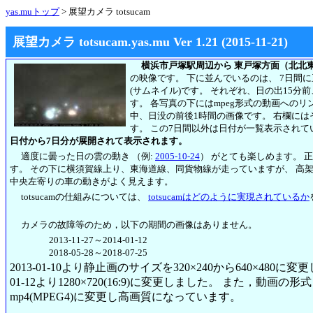
yas.muトップ
> 展望カメラ totsucam
展望カメラ totsucam.yas.mu Ver 1.21 (2015-11-21)
横浜市戸塚駅周辺から 東戸塚方面（北北
の映像です。 下に並んでいるのは、 7日間
(サムネイル)です。 それぞれ、日の出15分
す。 各写真の下にはmpeg形式の動画への
中、日没の前後1時間の画像です。 右欄には
す。
この7日間以外は日付が一覧表示されて
日付から7日分が展開されて表示されます。
適度に曇った日の雲の動き （例:
2005-10-24
） がとても楽しめます。 
す。 その下に横須賀線上り、東海道線、同貨物線が走っていますが、 高
中央左寄りの車の動きがよく見えます。
totsucamの仕組みについては、
totsucamはどのように実現されているか
カメラの故障等のため，以下の期間の画像はありません。
2013-11-27～2014-01-12
2018-05-28～2018-07-25
2013-01-10より静止画のサイズを320×240から640×480に
01-12より1280×720(16:9)に変更しました。 また，動画の形式も2
mp4(MPEG4)に変更し高画質になっています。