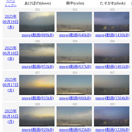
ページ
あけぼの(dawn)
南中(culm)
たそがれ(dusk)
トップへ
025
022
023
2025年
06月19日
(木)
mpeg4動画(889kB)
mpeg4動画(646kB)
mpeg4動画(1430kB)
026
028
026
2025年
06月18日
(水)
mpeg4動画(953kB)
mpeg4動画(637kB)
mpeg4動画(1461kB)
027
023
027
2025年
06月17日
(火)
mpeg4動画(933kB)
mpeg4動画(666kB)
mpeg4動画(1504kB)
028
022
023
2025年
06月16日
(月)
mpeg4動画(920kB)
mpeg4動画(635kB)
mpeg4動画(1338kB)