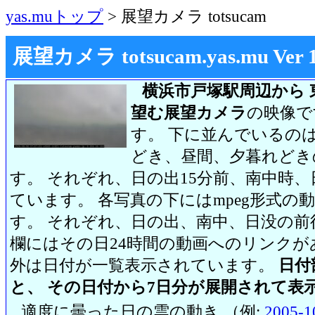
yas.muトップ
> 展望カメラ totsucam
展望カメラ totsucam.yas.mu Ver 1.2
横浜市戸塚駅周辺から 
望む展望カメラ
の映像で
す。 下に並んでいるのは
どき、昼間、夕暮れどき
す。 それぞれ、日の出15分前、南中時、
ています。 各写真の下にはmpeg形式
す。 それぞれ、日の出、南中、日没の前
欄にはその日24時間の動画へのリンク
外は日付が一覧表示されています。
日付
と、 その日付から7日分が展開されて表
適度に曇った日の雲の動き （例:
2005-1