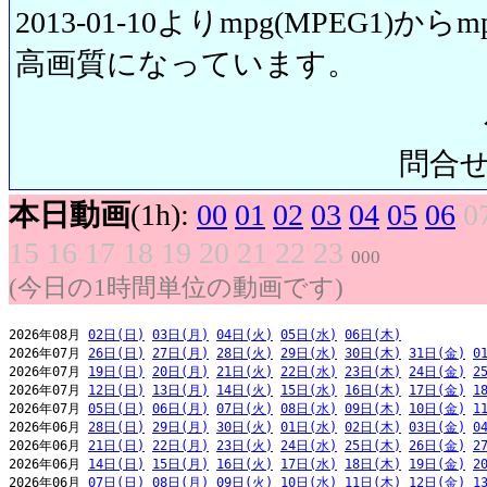
2013-01-10よりmpg(MPEG1)から
高画質になっています。
問合せ先:
本日動画
(1h):
00
01
02
03
04
05
06
0
15
16
17
18
19
20
21
22
23
000
(今日の1時間単位の動画です)
2026年08月 
02日(日)
03日(月)
04日(火)
05日(水)
06日(木)
2026年07月 
26日(日)
27日(月)
28日(火)
29日(水)
30日(木)
31日(金)
0
2026年07月 
19日(日)
20日(月)
21日(火)
22日(水)
23日(木)
24日(金)
2
2026年07月 
12日(日)
13日(月)
14日(火)
15日(水)
16日(木)
17日(金)
1
2026年07月 
05日(日)
06日(月)
07日(火)
08日(水)
09日(木)
10日(金)
1
2026年06月 
28日(日)
29日(月)
30日(火)
01日(水)
02日(木)
03日(金)
0
2026年06月 
21日(日)
22日(月)
23日(火)
24日(水)
25日(木)
26日(金)
2
2026年06月 
14日(日)
15日(月)
16日(火)
17日(水)
18日(木)
19日(金)
2
2026年06月 
07日(日)
08日(月)
09日(火)
10日(水)
11日(木)
12日(金)
1