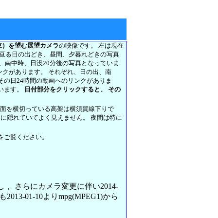
東）を望む展望カメラ
の映像です。 左は現在
に亘る日の出どき、昼間、夕暮れどきの写真
前、南中時、日没20分後の写真となっていま
リンクがあります。 それぞれ、日の出、南
その日24時間の動画へのリンクがありま
います。
日付部分をクリックすると、 その
正面を横切っている高架は横須賀線下りで
架に隠れていてよく見えません。 夜間は特に
をご覧ください。
変更し， さらにカメラ変更に伴い2014-
013-01-10よりmpg(MPEG1)から