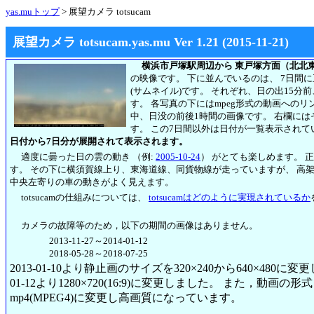
yas.muトップ
> 展望カメラ totsucam
展望カメラ totsucam.yas.mu Ver 1.21 (2015-11-21)
横浜市戸塚駅周辺から 東戸塚方面（北北
の映像です。 下に並んでいるのは、 7日間
(サムネイル)です。 それぞれ、日の出15分
す。 各写真の下にはmpeg形式の動画への
中、日没の前後1時間の画像です。 右欄には
す。
この7日間以外は日付が一覧表示されて
日付から7日分が展開されて表示されます。
適度に曇った日の雲の動き （例:
2005-10-24
） がとても楽しめます。 
す。 その下に横須賀線上り、東海道線、同貨物線が走っていますが、 高
中央左寄りの車の動きがよく見えます。
totsucamの仕組みについては、
totsucamはどのように実現されているか
カメラの故障等のため，以下の期間の画像はありません。
2013-11-27～2014-01-12
2018-05-28～2018-07-25
2013-01-10より静止画のサイズを320×240から640×480に
01-12より1280×720(16:9)に変更しました。 また，動画の形式も2
mp4(MPEG4)に変更し高画質になっています。