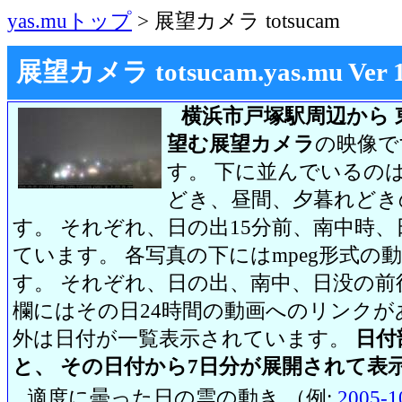
yas.muトップ
> 展望カメラ totsucam
展望カメラ totsucam.yas.mu Ver 1.2
横浜市戸塚駅周辺から 
望む展望カメラ
の映像で
す。 下に並んでいるのは
どき、昼間、夕暮れどき
す。 それぞれ、日の出15分前、南中時、
ています。 各写真の下にはmpeg形式
す。 それぞれ、日の出、南中、日没の前
欄にはその日24時間の動画へのリンク
外は日付が一覧表示されています。
日付
と、 その日付から7日分が展開されて表
適度に曇った日の雲の動き （例:
2005-1