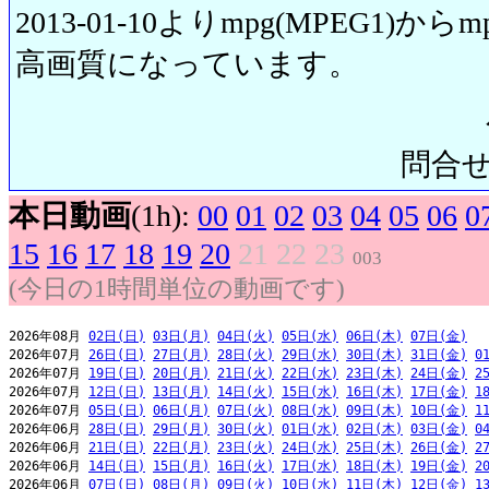
2013-01-10よりmpg(MPEG1)から
高画質になっています。
問合せ先:
本日動画
(1h):
00
01
02
03
04
05
06
0
15
16
17
18
19
20
21
22
23
003
(今日の1時間単位の動画です)
2026年08月 
02日(日)
03日(月)
04日(火)
05日(水)
06日(木)
07日(金)
2026年07月 
26日(日)
27日(月)
28日(火)
29日(水)
30日(木)
31日(金)
0
2026年07月 
19日(日)
20日(月)
21日(火)
22日(水)
23日(木)
24日(金)
2
2026年07月 
12日(日)
13日(月)
14日(火)
15日(水)
16日(木)
17日(金)
1
2026年07月 
05日(日)
06日(月)
07日(火)
08日(水)
09日(木)
10日(金)
1
2026年06月 
28日(日)
29日(月)
30日(火)
01日(水)
02日(木)
03日(金)
0
2026年06月 
21日(日)
22日(月)
23日(火)
24日(水)
25日(木)
26日(金)
2
2026年06月 
14日(日)
15日(月)
16日(火)
17日(水)
18日(木)
19日(金)
2
2026年06月 
07日(日)
08日(月)
09日(火)
10日(水)
11日(木)
12日(金)
1