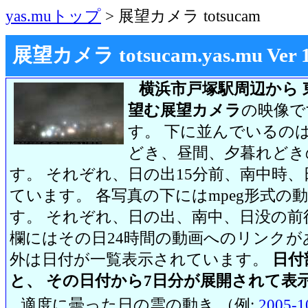
yas.muトップ
> 展望カメラ totsucam
展望カメラ totsucam.yas.mu Ver 1.2
横浜市戸塚駅周辺から 
望む展望カメラ
の映像で
す。 下に並んでいるのは
どき、昼間、夕暮れどき
す。 それぞれ、日の出15分前、南中時、
ています。 各写真の下にはmpeg形式
す。 それぞれ、日の出、南中、日没の前
欄にはその日24時間の動画へのリンク
外は日付が一覧表示されています。
日付
と、 その日付から7日分が展開されて表
適度に曇った日の雲の動き （例:
2005-1