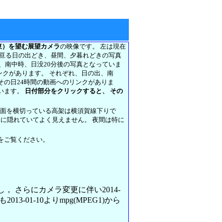
東）を望む展望カメラ
の映像です。 左は現在
に亘る日の出どき、昼間、夕暮れどきの写真
前、南中時、日没20分後の写真となっていま
リンクがあります。 それぞれ、日の出、南
その日24時間の動画へのリンクがありま
います。
日付部分をクリックすると、 その
正面を横切っている高架は横須賀線下りで
架に隠れていてよく見えません。 夜間は特に
をご覧ください。
変更し， さらにカメラ変更に伴い2014-
013-01-10よりmpg(MPEG1)から