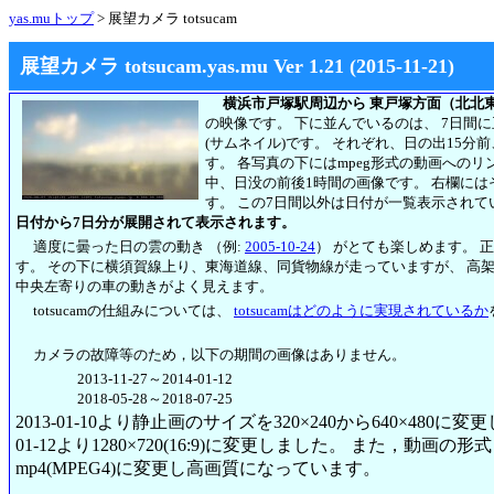
yas.muトップ
> 展望カメラ totsucam
展望カメラ totsucam.yas.mu Ver 1.21 (2015-11-21)
横浜市戸塚駅周辺から 東戸塚方面（北北
の映像です。 下に並んでいるのは、 7日間
(サムネイル)です。 それぞれ、日の出15分
す。 各写真の下にはmpeg形式の動画への
中、日没の前後1時間の画像です。 右欄には
す。
この7日間以外は日付が一覧表示されて
日付から7日分が展開されて表示されます。
適度に曇った日の雲の動き （例:
2005-10-24
） がとても楽しめます。 
す。 その下に横須賀線上り、東海道線、同貨物線が走っていますが、 高
中央左寄りの車の動きがよく見えます。
totsucamの仕組みについては、
totsucamはどのように実現されているか
カメラの故障等のため，以下の期間の画像はありません。
2013-11-27～2014-01-12
2018-05-28～2018-07-25
2013-01-10より静止画のサイズを320×240から640×480に
01-12より1280×720(16:9)に変更しました。 また，動画の形式も2
mp4(MPEG4)に変更し高画質になっています。