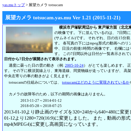
yas.muトップ
> 展望カメラ totsucam
展望カメラ totsucam.yas.mu Ver 1.21 (2015-11-21)
横浜市戸塚駅周辺から 東戸塚方面（北北
の映像です。 下に並んでいるのは、 7日間
(サムネイル)です。 それぞれ、日の出15分
す。 各写真の下にはmpeg形式の動画への
中、日没の前後1時間の画像です。 右欄には
す。
この7日間以外は日付が一覧表示されて
日付から7日分が展開されて表示されます。
適度に曇った日の雲の動き （例:
2005-10-24
） がとても楽しめます。 
す。 その下に横須賀線上り、東海道線、同貨物線が走っていますが、 高
中央左寄りの車の動きがよく見えます。
totsucamの仕組みについては、
totsucamはどのように実現されているか
カメラの故障等のため，以下の期間の画像はありません。
2013-11-27～2014-01-12
2018-05-28～2018-07-25
2013-01-10より静止画のサイズを320×240から640×480に
01-12より1280×720(16:9)に変更しました。 また，動画の形式も2
mp4(MPEG4)に変更し高画質になっています。