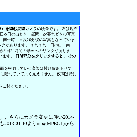
東）を望む展望カメラ
の映像です。 左は現在
に亘る日の出どき、昼間、夕暮れどきの写真
前、南中時、日没20分後の写真となっていま
リンクがあります。 それぞれ、日の出、南
その日24時間の動画へのリンクがありま
います。
日付部分をクリックすると、 その
正面を横切っている高架は横須賀線下りで
架に隠れていてよく見えません。 夜間は特に
をご覧ください。
変更し， さらにカメラ変更に伴い2014-
013-01-10よりmpg(MPEG1)から