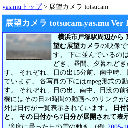
yas.muトップ
> 展望カメラ totsucam
展望カメラ totsucam.yas.mu Ver 1.2
横浜市戸塚駅周辺から 
望む展望カメラ
の映像で
す。 下に並んでいるのは
どき、昼間、夕暮れどき
す。 それぞれ、日の出15分前、南中時、
ています。 各写真の下にはmpeg形式
す。 それぞれ、日の出、南中、日没の前
欄にはその日24時間の動画へのリンク
外は日付が一覧表示されています。
日付
と、 その日付から7日分が展開されて表
適度に曇った日の雲の動き （例:
2005-1