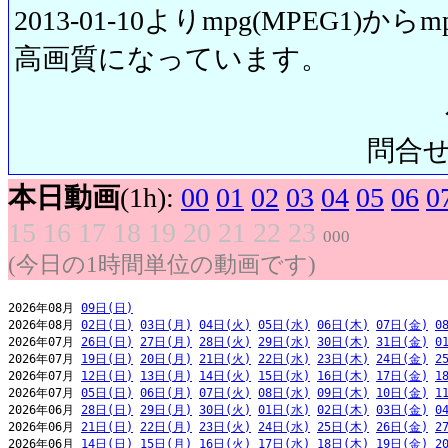
2013-01-10よりmpg(MPEG1)から
高画質になっています。
問合せ先:
本日動画
(1h):
00
01
02
03
04
05
06
0
15
16
17
18
19
20
21
22
23
000
(今日の1時間単位の動画です)
2026年08月 
09日(日)
2026年08月 
02日(日)
03日(月)
04日(火)
05日(水)
06日(木)
07日(金)
0
2026年07月 
26日(日)
27日(月)
28日(火)
29日(水)
30日(木)
31日(金)
0
2026年07月 
19日(日)
20日(月)
21日(火)
22日(水)
23日(木)
24日(金)
2
2026年07月 
12日(日)
13日(月)
14日(火)
15日(水)
16日(木)
17日(金)
1
2026年07月 
05日(日)
06日(月)
07日(火)
08日(水)
09日(木)
10日(金)
1
2026年06月 
28日(日)
29日(月)
30日(火)
01日(水)
02日(木)
03日(金)
0
2026年06月 
21日(日)
22日(月)
23日(火)
24日(水)
25日(木)
26日(金)
2
2026年06月 
14日(日)
15日(月)
16日(火)
17日(水)
18日(木)
19日(金)
2